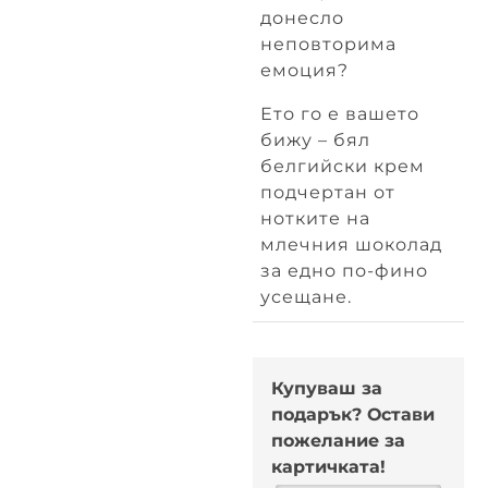
донесло
неповторима
емоция?
Ето го е вашето
бижу – бял
белгийски крем
подчертан от
нотките на
млечния шоколад
за едно по-фино
усещане.
Купуваш за
подарък? Остави
пожелание за
картичката!