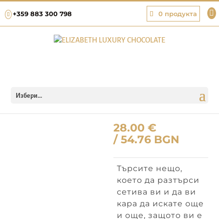

+359 883 300 798
0 продукта
Home
/
Премиум бонбони
/ Vanilla Milk
Избери...
Vanilla Milk
28.00
€
/ 54.76 BGN
Търсите нещо,
което да разтърси
сетива ви и да ви
кара да искате още
и още, защото ви е