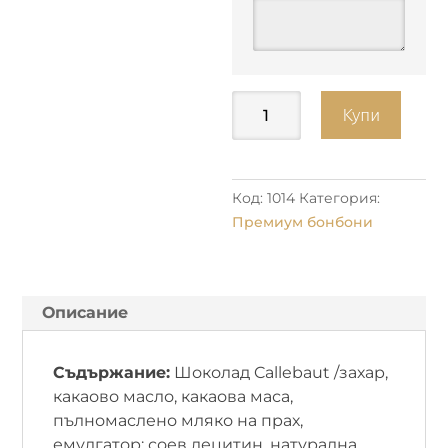
количество
Купи
за
Vanilla
Milk
Код:
1014
Категория:
Премиум бонбони
Описание
Съдържание:
Шоколад Callebaut /захар,
какаово масло, какаова маса,
пълномаслено мляко на прах,
емулгатор: соев лецитин, натурална