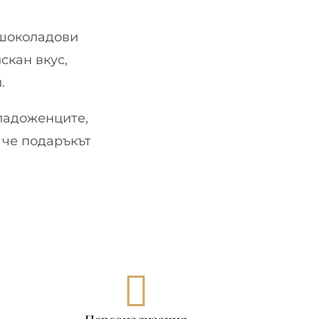
 шоколадови
скан вкус,
.
ладоженците,
 че подаръкът
