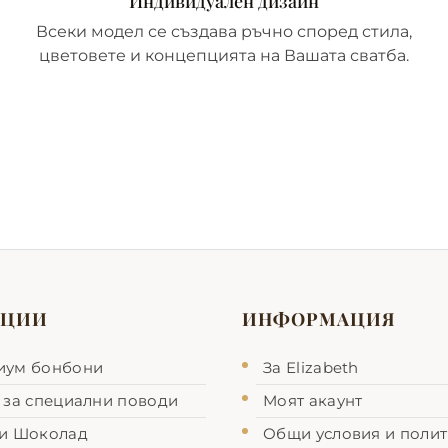
Индивидуален дизайн
Всеки модел се създава ръчно според стила,
цветовете и концепцията на Вашата сватба.
КЦИИ
ИНФОРМАЦИЯ
иум бонбони
За Еlizabeth
 за специални поводи
Моят акаунт
 и Шоколад
Общи условия и полит