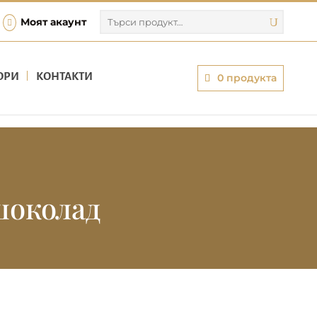
Търсене
Моят акаунт

за:
ОРИ
КОНТАКТИ
0 продукта
шоколад