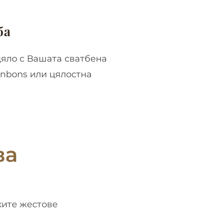
ба
яло с Вашата сватбена
onbons или цялостна
ва
ките жестове