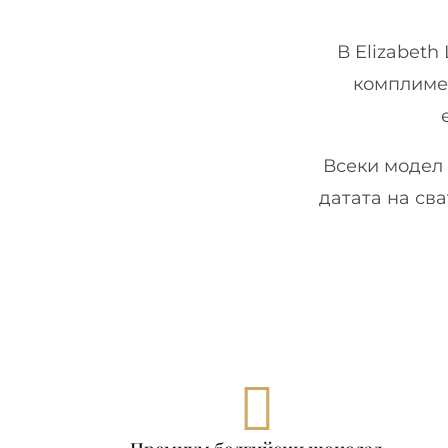
В Elizabet
комплимен
Всеки модел
датата на св
