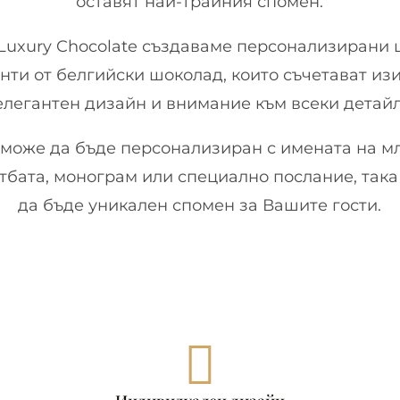
оставят най-трайния спомен.
h Luxury Chocolate създаваме персонализирани
ти от белгийски шоколад, които съчетават изи
елегантен дизайн и внимание към всеки детайл
 може да бъде персонализиран с имената на м
атбата, монограм или специално послание, така
да бъде уникален спомен за Вашите гости.
