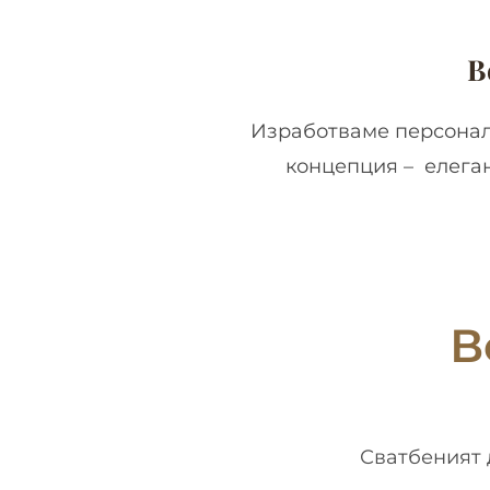
В
Изработваме персонал
концепция – елеган
В
Сватбеният 