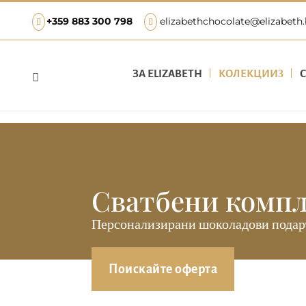
+359 883 300 798
elizabethchocolate@elizabeth
ЗА ЕLIZABETH
КОЛЕКЦИИ

Сватбени компл
Персонализирани шоколадови подаръц
Поискайте оферта