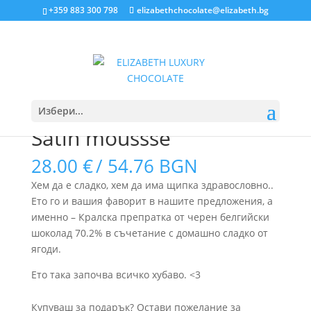
+359 883 300 798
elizabethchocolate@elizabeth.bg
Home
/
Премиум бонбони
/ Satin moussse
Избери...
Satin moussse
28.00
€
/ 54.76 BGN
Хем да е сладко, хем да има щипка здравословно..
Ето го и вашия фаворит в нашите предложения, а
именно – Кралска препратка от черен белгийски
шоколад 70.2% в съчетание с домашно сладко от
ягоди.
Ето така започва всичко хубаво. <3
Купуваш за подарък? Остави пожелание за