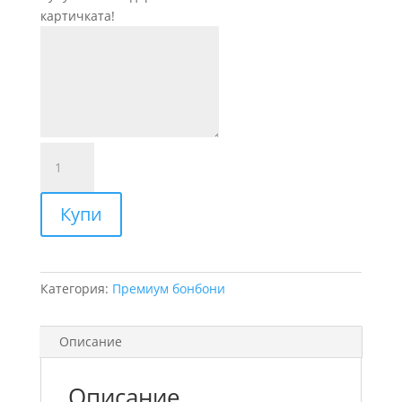
картичката!
количество
за
Satin
Купи
moussse
Категория:
Премиум бонбони
Описание
Описание