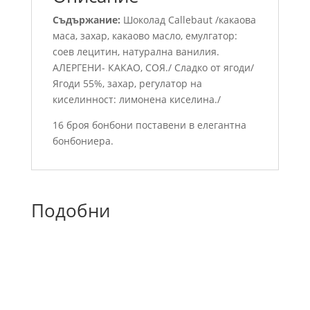
Съдържание:
Шоколад Callebaut /какаова
маса, захар, какаово масло, емулгатор:
соев лецитин, натурална ванилия.
АЛЕРГЕНИ- КАКАО, СОЯ./ Сладко от ягоди/
Ягоди 55%, захар, регулатор на
киселинност: лимонена киселина./
16 броя бонбони поставени в елегантна
бонбониера.
Подобни