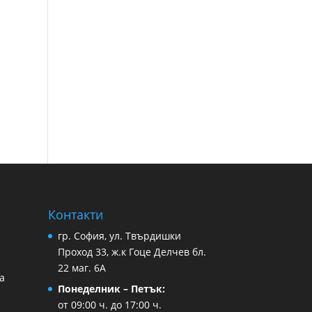
Контакти
гр. София, ул. Твърдишки
Проход 33, ж.к Гоце Делчев бл.
22 маг. 6А
а
Понеделник – Петък:
от 09:00 ч. до 17:00 ч.