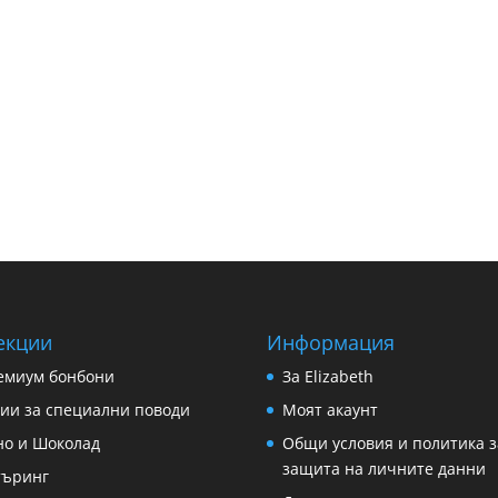
екции
Информация
емиум бонбони
За Еlizabeth
тии за специални поводи
Моят акаунт
но и Шоколад
Общи условия и политика з
защита на личните данни
търинг