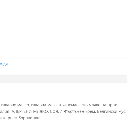
води
, какаово масло, какаова маса, пълномаслено мляко на прах,
нилия. АЛЕРГЕНИ-МЛЯКО, СОЯ. / Фъстъчен крем, Белгийски мус,
ни червен боровинки.