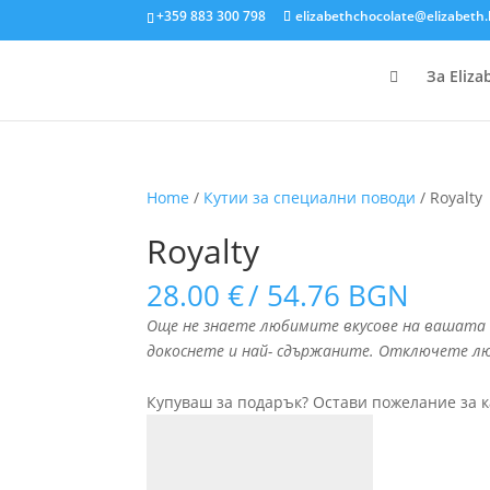
+359 883 300 798
elizabethchocolate@elizabeth

За Еliza
Home
/
Кутии за специални поводи
/ Royalty
Royalty
28.00
€
/ 54.76 BGN
Още не знаете любимите вкусове на вашата 
докоснетe и най- сдържаните. Отключете лю
Купуваш за подарък? Остави пожелание за к