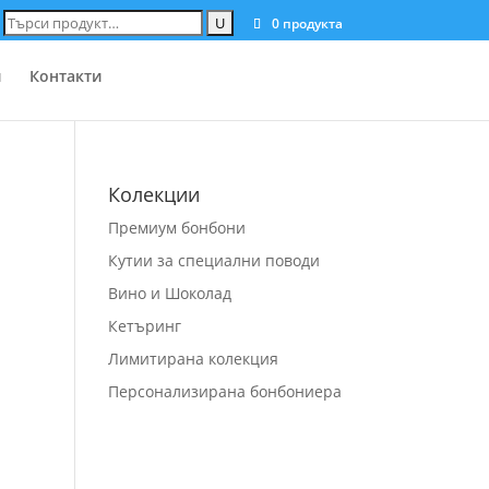
Търсене
0 продукта
за:
и
Контакти
Колекции
Премиум бонбони
Кутии за специални поводи
Вино и Шоколад
Кетъринг
Лимитирана колекция
Персонализирана бонбониера