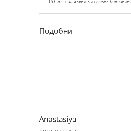
16 броя поставени в луксозна бонбоние
Подобни
Anastasiya
30.00
€
/ 58.67 BGN