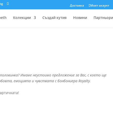
.bg
Доставка

Моят акаунт
beth
Колекции
Създай кутия
Новини
Партньор
половинка? Имаме неустоимо предложение за Вас, с което ще
бовта, емоцията и чувствата с бонбониера Royalty.
артичката!