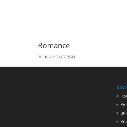
Romance
30.00
€
/ 58.67 BGN
Кол
Пр
Ку
Ви
Ке