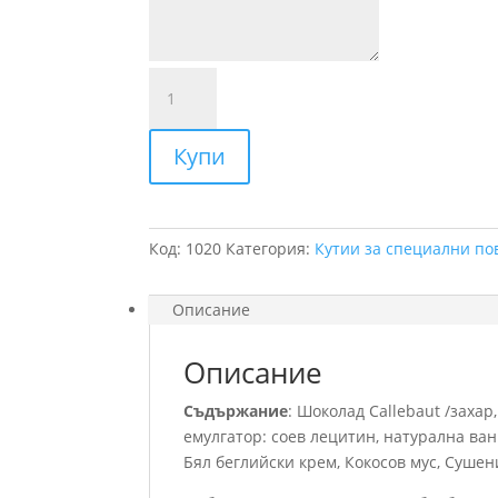
количество
за
Royalty
Купи
Код:
1020
Категория:
Кутии за специални по
Описание
Описание
Съдържание
: Шоколад Callebaut /захар
емулгатор: соев лецитин, натурална ва
Бял беглийски крем, Кокосов мус, Суше