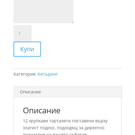
количество
за
Маслинова
Купи
паста
и
моцарела
Категория:
Кетъринг
Описание
Описание
12 хрупкави тарталети поставени върху
златист поднос, подходящ за директно
поднасяне на вашето събитие.