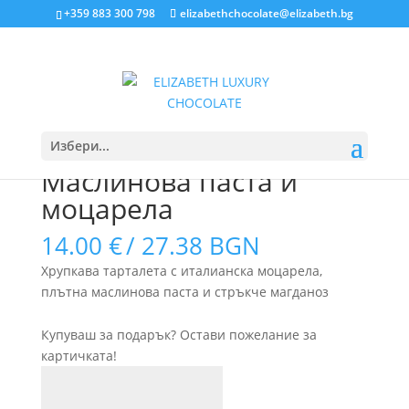
+359 883 300 798
elizabethchocolate@elizabeth.bg
Home
/
Кетъринг
/ Маслинова паста и моцарела
Избери...
Маслинова паста и
моцарела
14.00
€
/ 27.38 BGN
Хрупкава тарталета с италианска моцарела,
плътна маслинова паста и стръкче магданоз
Купуваш за подарък? Остави пожелание за
картичката!